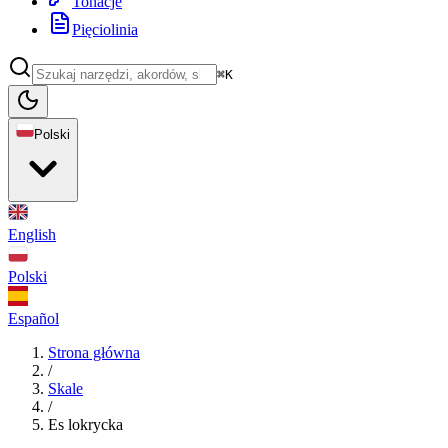
Tonacje
Pięciolinia
⌘K
Polski
English
Polski
Español
Strona główna
/
Skale
/
Es lokrycka