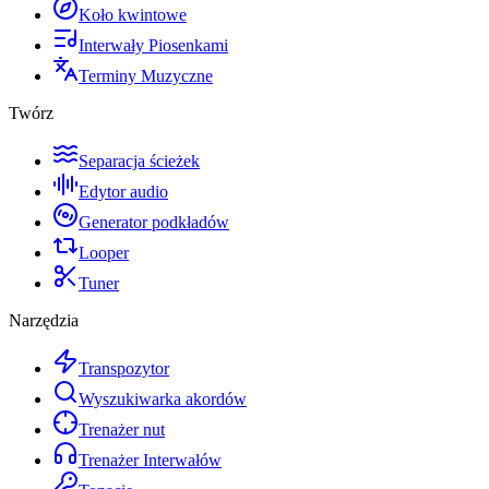
Koło kwintowe
Interwały Piosenkami
Terminy Muzyczne
Twórz
Separacja ścieżek
Edytor audio
Generator podkładów
Looper
Tuner
Narzędzia
Transpozytor
Wyszukiwarka akordów
Trenażer nut
Trenażer Interwałów