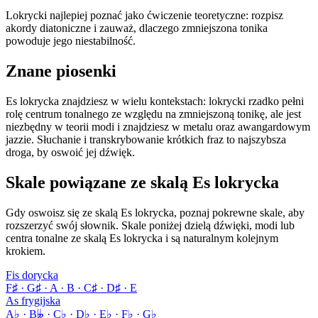
Lokrycki najlepiej poznać jako ćwiczenie teoretyczne: rozpisz
akordy diatoniczne i zauważ, dlaczego zmniejszona tonika
powoduje jego niestabilność.
Znane piosenki
Es lokrycka znajdziesz w wielu kontekstach: lokrycki rzadko pełni
rolę centrum tonalnego ze względu na zmniejszoną tonikę, ale jest
niezbędny w teorii modi i znajdziesz w metalu oraz awangardowym
jazzie. Słuchanie i transkrybowanie krótkich fraz to najszybsza
droga, by oswoić jej dźwięk.
Skale powiązane ze skalą Es lokrycka
Gdy oswoisz się ze skalą Es lokrycka, poznaj pokrewne skale, aby
rozszerzyć swój słownik. Skale poniżej dzielą dźwięki, modi lub
centra tonalne ze skalą Es lokrycka i są naturalnym kolejnym
krokiem.
Fis dorycka
F♯ · G♯ · A · B · C♯ · D♯ · E
As frygijska
A♭ · B𝄫 · C♭ · D♭ · E♭ · F♭ · G♭