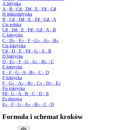
A lidyjska
A · B · C♯ · D♯ · E · F♯ · G♯
H miksolidyjska
B · C♯ · D♯ · E · F♯ · G♯ · A
Cis eolska
C♯ · D♯ · E · F♯ · G♯ · A · B
C lokrycka
C · D♭ · E♭ · F · G♭ · A♭ · B♭
Cis lokrycka
C♯ · D · E · F♯ · G · A · B
D lokrycka
D · E♭ · F · G · A♭ · B♭ · C
E lokrycka
E · F · G · A · B♭ · C · D
F lokrycka
F · G♭ · A♭ · B♭ · C♭ · D♭ · E♭
Fis lokrycka
F♯ · G · A · B · C · D · E
Es durowa
E♭ · F · G · A♭ · B♭ · C · D
Formuła i schemat kroków