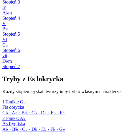
Stopień
3
iv
A♭m
Stopień
4
V
B𝄫
Stopień
5
VI
C♭
Stopień
6
vii
D♭m
Stopień
7
Tryby z Es lokrycka
Kazdy stopien tej skali tworzy inny tryb o wlasnym charakterze.
1
Tonika
:
G♭
Fis dorycka
G♭ · A♭ · B𝄫 · C♭ · D♭ · E♭ · F♭
2
Tonika
:
A♭
As frygijska
A♭ · B𝄫 · C♭ · D♭ · E♭ · F♭ · G♭