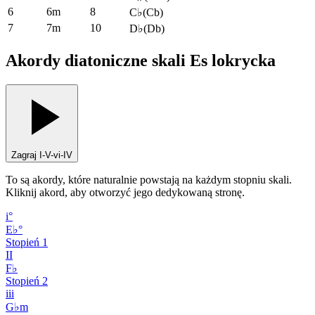
6
6m
8
C♭
(
Cb
)
7
7m
10
D♭
(
Db
)
Akordy diatoniczne skali Es lokrycka
Zagraj I-V-vi-IV
To są akordy, które naturalnie powstają na każdym stopniu skali.
Kliknij akord, aby otworzyć jego dedykowaną stronę.
i°
E♭°
Stopień
1
II
F♭
Stopień
2
iii
G♭m