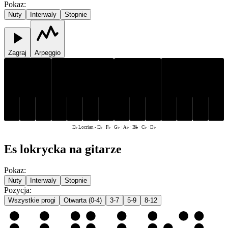
Pokaz
:
Nuty
Interwaly
Stopnie
Zagraj
Arpeggio
D♭
E♭
G♭
A♭
D♭
E♭
G♭
A♭
F♭
B𝄫
C♭
F♭
B𝄫
C♭
E♭ Locrian
-
E♭ · F♭ · G♭ · A♭ · B𝄫 · C♭ · D♭
Es lokrycka na gitarze
Pokaz
:
Nuty
Interwaly
Stopnie
Pozycja
:
Wszystkie progi
Otwarta (0-4)
3-7
5-9
8-12
e
F♭
G♭
A♭
B𝄫
C♭
D♭
E♭
F♭