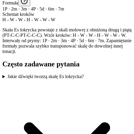
Formuła
1P · 2m · 3m · 4P · 5d · 6m · 7m
Schemat kroków
H - W - W - H - W - W - W
Skala Es lokrycka powstaje z skali molowej z obniżoną drugą i piątą
(PT-C-C-PT-C-C-C). Wzór kroków: H - W - W - H - W - W - W.
Interwały od prymy: 1P · 2m · 3m · 4P · 5d · 6m · 7m. Zapamiętanie
formuły pozwala szybko transponować skalę do dowolnej innej
tonacji.
Często zadawane pytania
Jakie dźwięki tworzą skalę Es lokrycka?