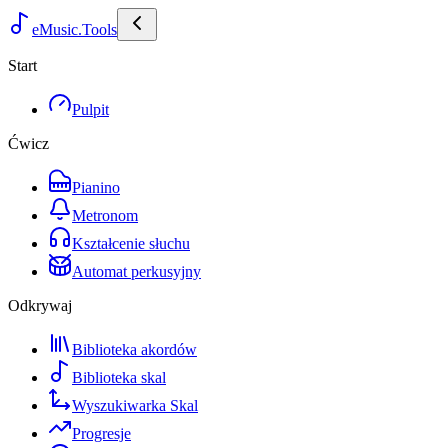
eMusic.Tools
Start
Pulpit
Ćwicz
Pianino
Metronom
Kształcenie słuchu
Automat perkusyjny
Odkrywaj
Biblioteka akordów
Biblioteka skal
Wyszukiwarka Skal
Progresje