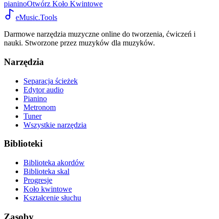
pianino
Otwórz Koło Kwintowe
eMusic.Tools
Darmowe narzędzia muzyczne online do tworzenia, ćwiczeń i
nauki. Stworzone przez muzyków dla muzyków.
Narzędzia
Separacja ścieżek
Edytor audio
Pianino
Metronom
Tuner
Wszystkie narzędzia
Biblioteki
Biblioteka akordów
Biblioteka skal
Progresje
Koło kwintowe
Kształcenie słuchu
Zasoby