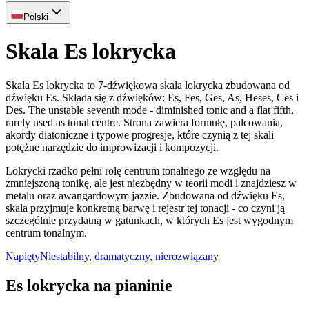
Polski
Skala Es lokrycka
Skala Es lokrycka to 7-dźwiękowa skala lokrycka zbudowana od
dźwięku Es. Składa się z dźwięków: Es, Fes, Ges, As, Heses, Ces i
Des. The unstable seventh mode - diminished tonic and a flat fifth,
rarely used as tonal centre. Strona zawiera formułę, palcowania,
akordy diatoniczne i typowe progresje, które czynią z tej skali
potężne narzędzie do improwizacji i kompozycji.
Lokrycki rzadko pełni rolę centrum tonalnego ze względu na
zmniejszoną tonikę, ale jest niezbędny w teorii modi i znajdziesz w
metalu oraz awangardowym jazzie. Zbudowana od dźwięku Es,
skala przyjmuje konkretną barwę i rejestr tej tonacji - co czyni ją
szczególnie przydatną w gatunkach, w których Es jest wygodnym
centrum tonalnym.
Napięty
Niestabilny, dramatyczny, nierozwiązany
Es lokrycka na pianinie