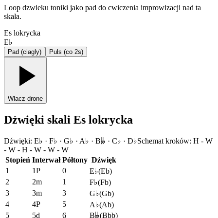
Loop dzwieku toniki jako pad do cwiczenia improwizacji nad ta
skala.
Es lokrycka
E♭
Pad (ciagly)
Puls (co 2s)
Wlacz drone
Dźwięki skali Es lokrycka
Dźwięki
:
E♭ · F♭ · G♭ · A♭ · B𝄫 · C♭ · D♭
Schemat kroków
:
H - W
- W - H - W - W - W
Stopień
Interwał
Półtony
Dźwięk
1
1P
0
E♭
(
Eb
)
2
2m
1
F♭
(
Fb
)
3
3m
3
G♭
(
Gb
)
4
4P
5
A♭
(
Ab
)
5
5d
6
B𝄫
(
Bbb
)