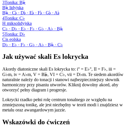
3
Tonika
:
B𝄫
B𝄫 lidyjska
B𝄫 · C♭ · D♭ · E♭ · F♭ · G♭ · A♭
4
Tonika
:
C♭
H miksolidyjska
C♭ · D♭ · E♭ · F♭ · G♭ · A♭ · B𝄫
5
Tonika
:
D♭
Cis eolska
D♭ · E♭ · F♭ · G♭ · A♭ · B𝄫 · C♭
Jak używać skali Es lokrycka
Akordy diatoniczne skali Es lokrycka to: i° = E♭°, II = F♭, iii =
G♭m, iv = A♭m, V = B𝄫, VI = C♭, vii = D♭m. Te siedem akordów
naturalnie należy do tonacji i stanowi najbezpieczniejszy słownik
harmoniczny przy pisaniu utworów. Kliknij dowolny akord, aby
otworzyć pełny diagram i progresje.
Lokrycki rzadko pełni rolę centrum tonalnego ze względu na
zmniejszoną tonikę, ale jest niezbędny w teorii modi i znajdziesz w
metalu oraz awangardowym jazzie.
Wskazówki do ćwiczeń