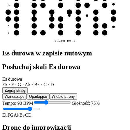
B
C
D
E♭
F
G
A♭
B♭
G
G
A♭
B♭
C
D
E♭
F
G
D
D
E♭
F
G
A♭
B♭
C
D
A
B♭
C
D
E♭
F
G
A♭
E
F
G
A♭
B♭
C
D
E♭
E♭ Major
-
fr
0
–
12
Es durowa w zapisie nutowym
Posłuchaj skali Es durowa
Es durowa
E♭ · F · G · A♭ · B♭ · C · D
Zagraj skalę
Wznosząco
Opadająco
W obie strony
Tempo
:
90
BPM
Głośność
:
75
%
E♭
F
G
A♭
B♭
C
D
Drone do improwizacji