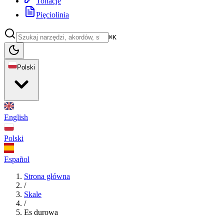
Tonacje
Pięciolinia
⌘K
Polski
English
Polski
Español
Strona główna
/
Skale
/
Es durowa