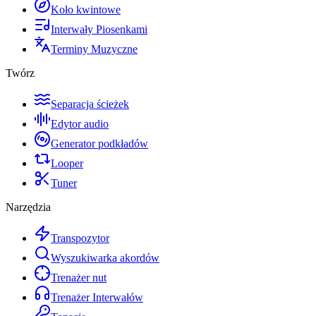
Koło kwintowe
Interwały Piosenkami
Terminy Muzyczne
Twórz
Separacja ścieżek
Edytor audio
Generator podkładów
Looper
Tuner
Narzędzia
Transpozytor
Wyszukiwarka akordów
Trenażer nut
Trenażer Interwałów