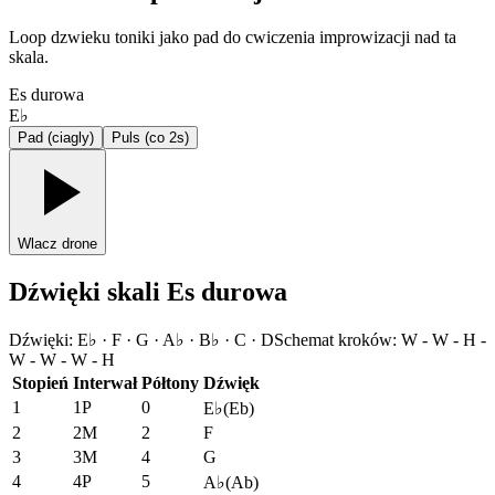
Loop dzwieku toniki jako pad do cwiczenia improwizacji nad ta
skala.
Es durowa
E♭
Pad (ciagly)
Puls (co 2s)
Wlacz drone
Dźwięki skali Es durowa
Dźwięki
:
E♭ · F · G · A♭ · B♭ · C · D
Schemat kroków
:
W - W - H -
W - W - W - H
Stopień
Interwał
Półtony
Dźwięk
1
1P
0
E♭
(
Eb
)
2
2M
2
F
3
3M
4
G
4
4P
5
A♭
(
Ab
)