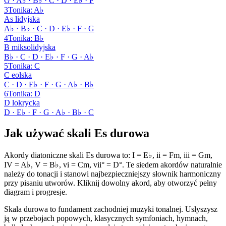
G · A♭ · B♭ · C · D · E♭ · F
3
Tonika
:
A♭
As lidyjska
A♭ · B♭ · C · D · E♭ · F · G
4
Tonika
:
B♭
B miksolidyjska
B♭ · C · D · E♭ · F · G · A♭
5
Tonika
:
C
C eolska
C · D · E♭ · F · G · A♭ · B♭
6
Tonika
:
D
D lokrycka
D · E♭ · F · G · A♭ · B♭ · C
Jak używać skali Es durowa
Akordy diatoniczne skali Es durowa to: I = E♭, ii = Fm, iii = Gm,
IV = A♭, V = B♭, vi = Cm, vii° = D°. Te siedem akordów naturalnie
należy do tonacji i stanowi najbezpieczniejszy słownik harmoniczny
przy pisaniu utworów. Kliknij dowolny akord, aby otworzyć pełny
diagram i progresje.
Skala durowa to fundament zachodniej muzyki tonalnej. Usłyszysz
ją w przebojach popowych, klasycznych symfoniach, hymnach,