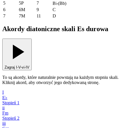
5
5P
7
B♭
(
Bb
)
6
6M
9
C
7
7M
11
D
Akordy diatoniczne skali Es durowa
Zagraj I-V-vi-IV
To są akordy, które naturalnie powstają na każdym stopniu skali.
Kliknij akord, aby otworzyć jego dedykowaną stronę.
I
E♭
Stopień
1
ii
Fm
Stopień
2
iii