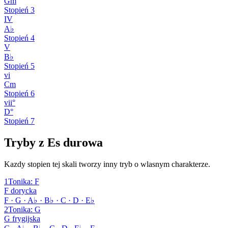
Gm
Stopień
3
IV
A♭
Stopień
4
V
B♭
Stopień
5
vi
Cm
Stopień
6
vii°
D°
Stopień
7
Tryby z Es durowa
Kazdy stopien tej skali tworzy inny tryb o wlasnym charakterze.
1
Tonika
:
F
F dorycka
F · G · A♭ · B♭ · C · D · E♭
2
Tonika
:
G
G frygijska