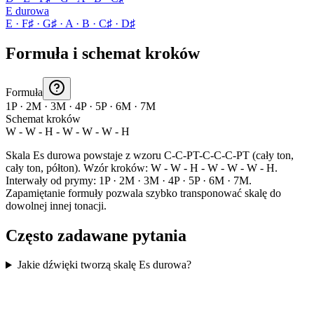
E durowa
E · F♯ · G♯ · A · B · C♯ · D♯
Formuła i schemat kroków
Formuła
1P · 2M · 3M · 4P · 5P · 6M · 7M
Schemat kroków
W - W - H - W - W - W - H
Skala Es durowa powstaje z wzoru C-C-PT-C-C-C-PT (cały ton,
cały ton, półton). Wzór kroków: W - W - H - W - W - W - H.
Interwały od prymy: 1P · 2M · 3M · 4P · 5P · 6M · 7M.
Zapamiętanie formuły pozwala szybko transponować skalę do
dowolnej innej tonacji.
Często zadawane pytania
Jakie dźwięki tworzą skalę Es durowa?