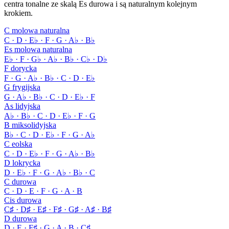
centra tonalne ze skalą Es durowa i są naturalnym kolejnym
krokiem.
C molowa naturalna
C · D · E♭ · F · G · A♭ · B♭
Es molowa naturalna
E♭ · F · G♭ · A♭ · B♭ · C♭ · D♭
F dorycka
F · G · A♭ · B♭ · C · D · E♭
G frygijska
G · A♭ · B♭ · C · D · E♭ · F
As lidyjska
A♭ · B♭ · C · D · E♭ · F · G
B miksolidyjska
B♭ · C · D · E♭ · F · G · A♭
C eolska
C · D · E♭ · F · G · A♭ · B♭
D lokrycka
D · E♭ · F · G · A♭ · B♭ · C
C durowa
C · D · E · F · G · A · B
Cis durowa
C♯ · D♯ · E♯ · F♯ · G♯ · A♯ · B♯
D durowa
D · E · F♯ · G · A · B · C♯