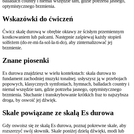
balladach country i niemal wszędzie tam, gdzie potrzeba jasnego,
optymistycznego brzmienia.
Wskazówki do ćwiczeń
Ćwicz skalę durową w obrębie oktawy ze ścisłym przemiennym
kostkowaniem lub palcami. Następnie zaśpiewaj każdy stopień
solfeżem (do-re-mi-fa-sol-la-ti-do), aby zinternalizować jej
brzmienie.
Znane piosenki
Es durowa znajdziesz w wielu kontekstach: skala durowa to
fundament zachodniej muzyki tonalnej. usłyszysz ją w przebojach
popowych, klasycznych symfoniach, hymnach, balladach country i
niemal wszędzie tam, gdzie potrzeba jasnego, optymistycznego
brzmienia. Słuchanie i transkrybowanie krótkich fraz to najszybsza
droga, by oswoić jej dźwięk.
Skale powiązane ze skalą Es durowa
Gdy oswoisz się ze skalą Es durowa, poznaj pokrewne skale, aby
rozszerzyć swój słownik. Skale poniżej dzielą dźwięki, modi lub