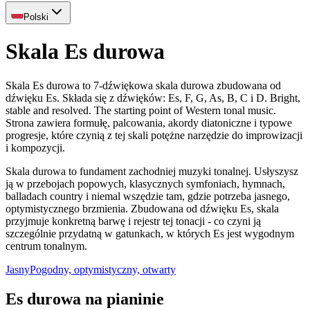
Polski
Skala Es durowa
Skala Es durowa to 7-dźwiękowa skala durowa zbudowana od
dźwięku Es. Składa się z dźwięków: Es, F, G, As, B, C i D. Bright,
stable and resolved. The starting point of Western tonal music.
Strona zawiera formułę, palcowania, akordy diatoniczne i typowe
progresje, które czynią z tej skali potężne narzędzie do improwizacji
i kompozycji.
Skala durowa to fundament zachodniej muzyki tonalnej. Usłyszysz
ją w przebojach popowych, klasycznych symfoniach, hymnach,
balladach country i niemal wszędzie tam, gdzie potrzeba jasnego,
optymistycznego brzmienia. Zbudowana od dźwięku Es, skala
przyjmuje konkretną barwę i rejestr tej tonacji - co czyni ją
szczególnie przydatną w gatunkach, w których Es jest wygodnym
centrum tonalnym.
Jasny
Pogodny, optymistyczny, otwarty
Es durowa na pianinie