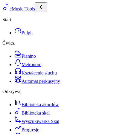
eMusic.Tools
Start
Pulpit
Ćwicz
Pianino
Metronom
Kształcenie słuchu
Automat perkusyjny
Odkrywaj
Biblioteka akordów
Biblioteka skal
Wyszukiwarka Skal
Progresje