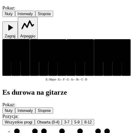
Pokaz
:
Nuty
Interwaly
Stopnie
Zagraj
Arpeggio
E♭
A♭
B♭
E♭
A♭
B♭
C
D
F
G
C
D
F
G
E♭ Major
-
E♭ · F · G · A♭ · B♭ · C · D
Es durowa na gitarze
Pokaz
:
Nuty
Interwaly
Stopnie
Pozycja
:
Wszystkie progi
Otwarta (0-4)
3-7
5-9
8-12
e
F
G
A♭
B♭
C
D
E♭