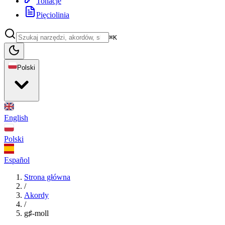
Tonacje
Pięciolinia
⌘K
Polski
English
Polski
Español
Strona główna
/
Akordy
/
g♯-moll