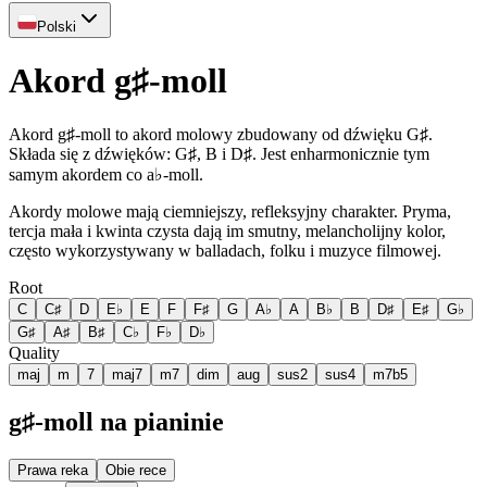
Polski
Akord g♯-moll
Akord g♯-moll to akord molowy zbudowany od dźwięku G♯.
Składa się z dźwięków: G♯, B i D♯. Jest enharmonicznie tym
samym akordem co a♭-moll.
Akordy molowe mają ciemniejszy, refleksyjny charakter. Pryma,
tercja mała i kwinta czysta dają im smutny, melancholijny kolor,
często wykorzystywany w balladach, folku i muzyce filmowej.
Root
C
C♯
D
E♭
E
F
F♯
G
A♭
A
B♭
B
D♯
E♯
G♭
G♯
A♯
B♯
C♭
F♭
D♭
Quality
maj
m
7
maj7
m7
dim
aug
sus2
sus4
m7b5
g♯-moll na pianinie
Prawa reka
Obie rece