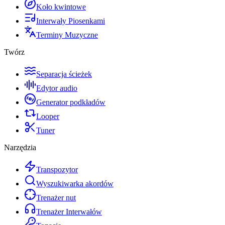
Koło kwintowe
Interwały Piosenkami
Terminy Muzyczne
Twórz
Separacja ścieżek
Edytor audio
Generator podkładów
Looper
Tuner
Narzędzia
Transpozytor
Wyszukiwarka akordów
Trenażer nut
Trenażer Interwałów