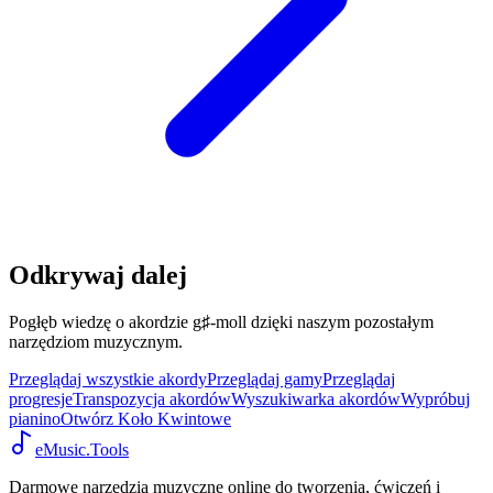
Odkrywaj dalej
Pogłęb wiedzę o akordzie g♯-moll dzięki naszym pozostałym
narzędziom muzycznym.
Przeglądaj wszystkie akordy
Przeglądaj gamy
Przeglądaj
progresje
Transpozycja akordów
Wyszukiwarka akordów
Wypróbuj
pianino
Otwórz Koło Kwintowe
eMusic.Tools
Darmowe narzędzia muzyczne online do tworzenia, ćwiczeń i