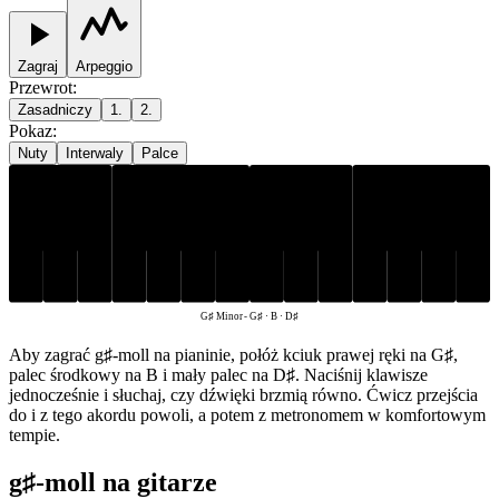
Zagraj
Arpeggio
Przewrot
:
Zasadniczy
1.
2.
Pokaz
:
Nuty
Interwaly
Palce
G♯
D♯
B
G♯ Minor
-
G♯ · B · D♯
Aby zagrać g♯-moll na pianinie, połóż kciuk prawej ręki na G♯,
palec środkowy na B i mały palec na D♯. Naciśnij klawisze
jednocześnie i słuchaj, czy dźwięki brzmią równo. Ćwicz przejścia
do i z tego akordu powoli, a potem z metronomem w komfortowym
tempie.
g♯-moll na gitarze