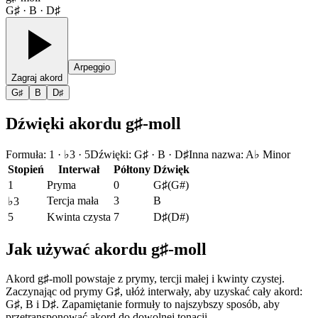
G♯ · B · D♯
Arpeggio
Zagraj akord
G♯
B
D♯
Dźwięki akordu g♯-moll
Formuła
:
1 · ♭3 · 5
Dźwięki
:
G♯ · B · D♯
Inna nazwa
:
A♭ Minor
Stopień
Interwał
Półtony
Dźwięk
1
Pryma
0
G♯
(
G#
)
Tercja mała
3
B
♭3
5
Kwinta czysta
7
D♯
(
D#
)
Jak używać akordu g♯-moll
Akord g♯-moll powstaje z prymy, tercji małej i kwinty czystej.
Zaczynając od prymy G♯, ułóż interwały, aby uzyskać cały akord:
G♯, B i D♯. Zapamiętanie formuły to najszybszy sposób, aby
przetransponować akord do dowolnej tonacji.