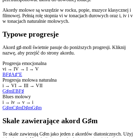
Akordy molowe są wszędzie w rocku, popie, muzyce klasycznej i
filmowej. Pełnią rolę stopnia vi w tonacjach durowych oraz i, iv i v
w tonacjach naturalnie molowych.
Typowe progresje
Akord g♯-moll świetnie pasuje do poniższych progresji. Kliknij
nazwę, aby przejść do strony akordu.
Progresja emocjonalna
vi → IV → I → V
B
F♯
A♯°
E
Progresja molowa naturalna
i → VI → III → VII
G♯m
E
B
F♯
Blues molowy
i → iv → v → i
G♯m
C♯m
D♯m
G♯m
Skale zawierające akord G♯m
Te skale zawierają G♯m jako jeden z akordów diatonicznych. Użyj