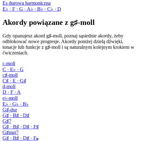
Es durowa harmoniczna
E♭ · F · G · A♭ · B♭ · C♭ · D
Akordy powiązane z g♯-moll
Gdy opanujesz akord g♯-moll, poznaj sąsiednie akordy, żeby
odblokować nowe progresje. Akordy poniżej dzielą dźwięki,
tonacje lub funkcje z g♯-moll i są naturalnym kolejnym krokiem w
ćwiczeniach.
c-moll
C · E♭ · G
c♯-moll
C♯ · E · G♯
d-moll
D · F · A
e♭-moll
E♭ · G♭ · B♭
G♯-dur
G♯ · B♯ · D♯
G♯7
G♯ · B♯ · D♯ · F♯
G♯maj7
G♯ · B♯ · D♯ · F𝄪