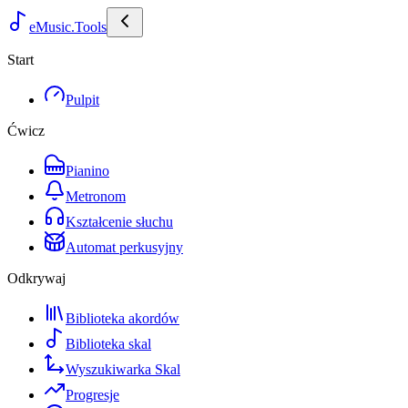
eMusic.Tools
Start
Pulpit
Ćwicz
Pianino
Metronom
Kształcenie słuchu
Automat perkusyjny
Odkrywaj
Biblioteka akordów
Biblioteka skal
Wyszukiwarka Skal
Progresje