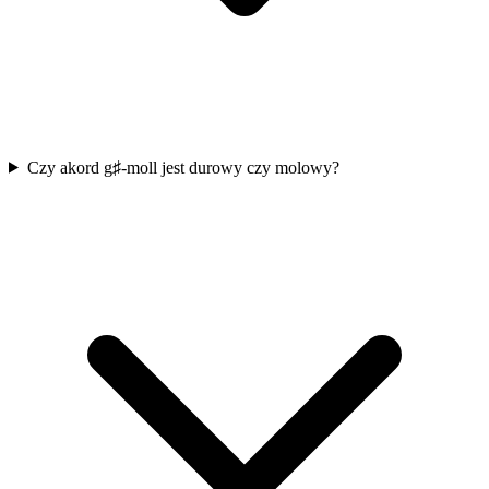
Czy akord g♯-moll jest durowy czy molowy?