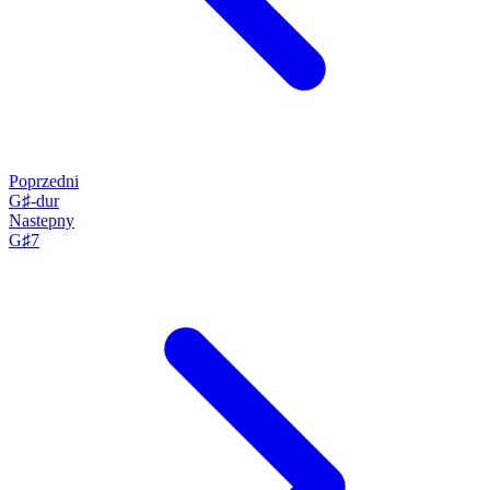
Poprzedni
G♯-dur
Nastepny
G♯7