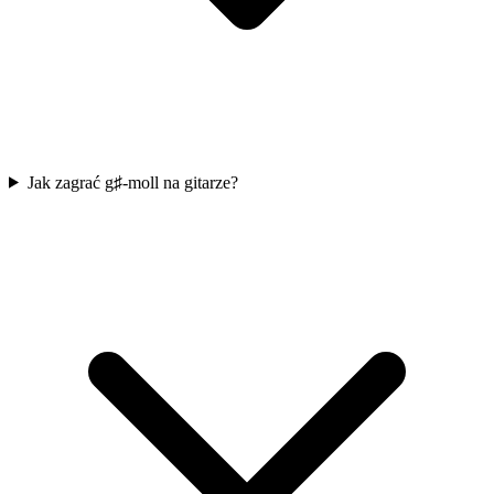
Jak zagrać g♯-moll na gitarze?