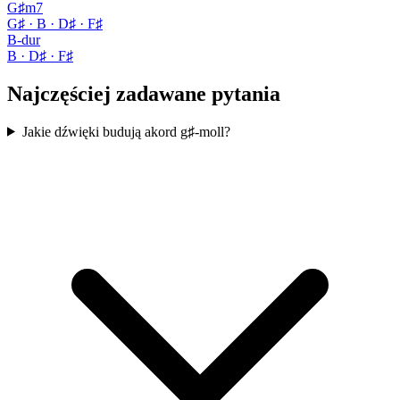
G♯m7
G♯ · B · D♯ · F♯
B-dur
B · D♯ · F♯
Najczęściej zadawane pytania
Jakie dźwięki budują akord g♯-moll?