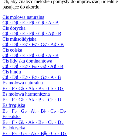
ich, aby znaleźć melodie i pomysły do improwizacji idealnie
pasujące do akordu.
Cis molowa naturalna
C♯ · D♯ · E · F♯ · G♯ · A · B
Cis dorycka
C♯ · D♯ · E · F♯ · G♯ · A♯ · B
Cis miksolidyjska
C♯ · D♯ · E♯ · F♯ · G♯ · A♯ · B
Cis eolska
C♯ · D♯ · E · F♯ · G♯ · A · B
Cis lidyjska dominantowa
C♯ · D♯ · E♯ · F𝄪 · G♯ · A♯ · B
Cis hindu
C♯ · D♯ · E♯ · F♯ · G♯ · A · B
Es molowa naturalna
E♭ · F · G♭ · A♭ · B♭ · C♭ · D♭
Es molowa harmoniczna
E♭ · F · G♭ · A♭ · B♭ · C♭ · D
Es frygijska
E♭ · F♭ · G♭ · A♭ · B♭ · C♭ · D♭
Es eolska
E♭ · F · G♭ · A♭ · B♭ · C♭ · D♭
Es lokrycka
E♭ · F♭ · G♭ · A♭ · B𝄫 · C♭ · D♭