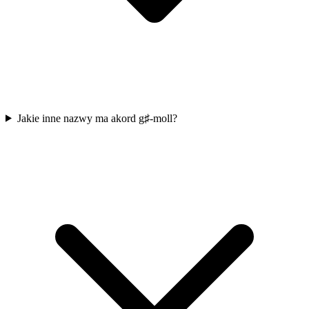
Jakie inne nazwy ma akord g♯-moll?