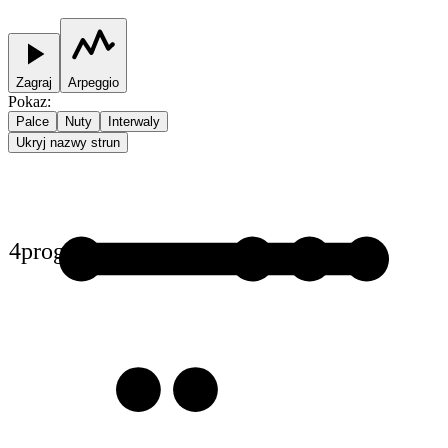
Zagraj
Arpeggio
Pokaz
:
Palce
Nuty
Interwaly
Ukryj nazwy strun
4
prog
1
1
1
1
3
3