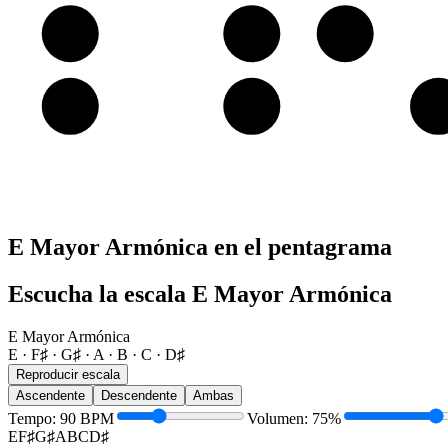
A
A
B
C
E
E
F♯
G
E Mayor Armónica en el pentagrama
Escucha la escala E Mayor Armónica
E Mayor Armónica
E · F♯ · G♯ · A · B · C · D♯
Reproducir escala
Ascendente
Descendente
Ambas
Tempo
:
90
BPM
Volumen
:
75
%
E
F♯
G♯
A
B
C
D♯