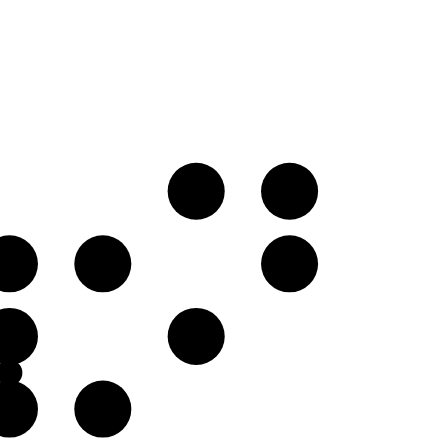
D♯
E
G♯
A
B
E
F♯
B
C