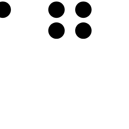
F♯
G♯
A
D♯
E