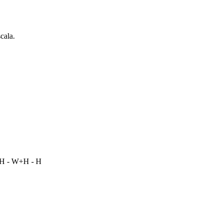
cala.
 H - W+H - H