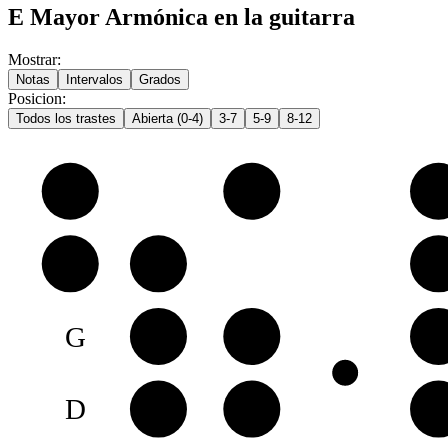
E Mayor Armónica en la guitarra
Mostrar
:
Notas
Intervalos
Grados
Posicion
:
Todos los trastes
Abierta (0-4)
3-7
5-9
8-12
e
E
F♯
G
B
B
C
D
G
G♯
A
B
D
D♯
E
F