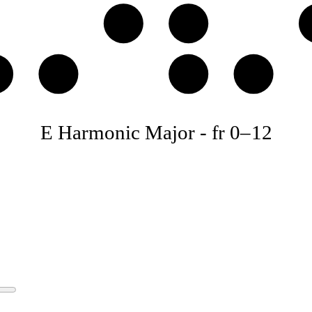
D♯
E
♯
A
B
C
E Harmonic Major
-
fr
0
–
12