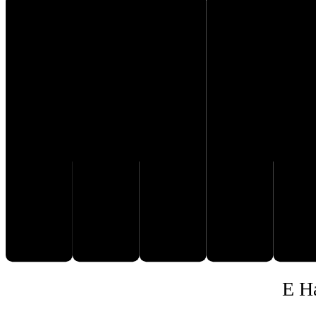
D♯
F♯
C
E
E H