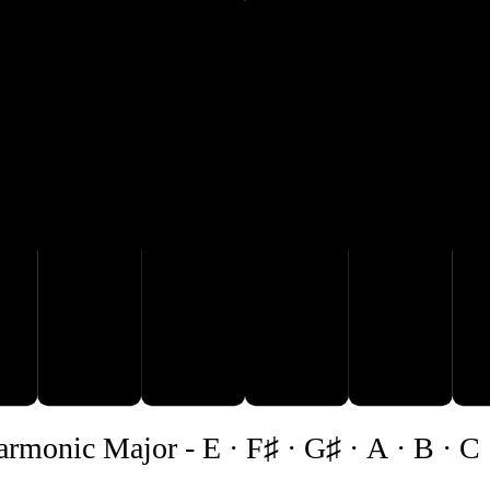
G♯
D♯
A
B
C
armonic Major
-
E · F♯ · G♯ · A · B · C