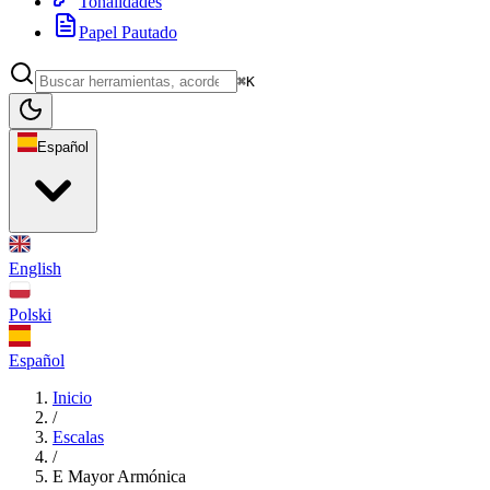
Tonalidades
Papel Pautado
⌘K
Español
English
Polski
Español
Inicio
/
Escalas
/
E Mayor Armónica