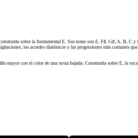
struida sobre la fundamental E. Sus notas son E, F♯, G♯, A, B, C y D♯.
 digitaciones, los acordes diatónicos y las progresiones más comunes 
o mayor con el color de una sexta bajada. Construida sobre E, la escala 