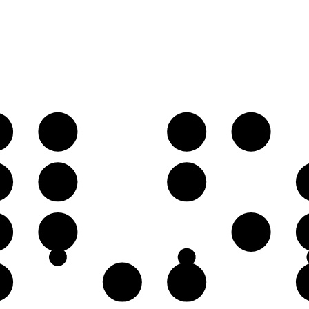
♯
A
B
C
♯
E
F♯
C
D♯
♯
G♯
A