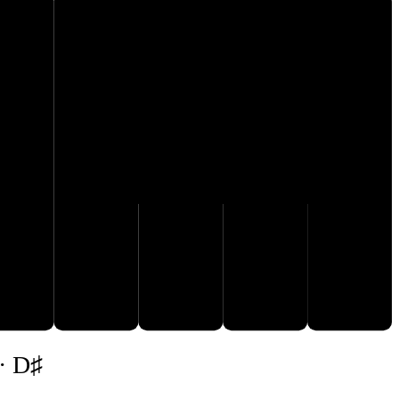
F♯
G♯
E
A
B
 · D♯