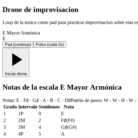
Drone de improvisacion
Loop de la tonica como pad para practicar improvisacion sobre esta es
E Mayor Armónica
E
Pad (continuo)
Pulso (cada 2s)
Iniciar drone
Notas de la escala E Mayor Armónica
Notas
:
E · F♯ · G♯ · A · B · C · D♯
Patrón de pasos
:
W - W - H - W -
Grado
Intervalo
Semitonos
Nota
1
1P
0
E
2
2M
2
F♯
(
F#
)
3
3M
4
G♯
(
G#
)
4
4P
5
A