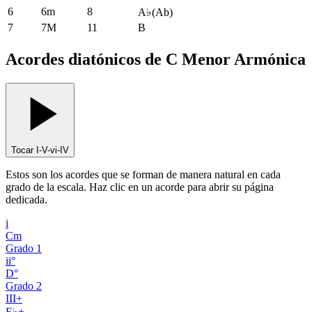
6
6m
8
A♭
(
Ab
)
7
7M
11
B
Acordes diatónicos de C Menor Armónica
Tocar I-V-vi-IV
Estos son los acordes que se forman de manera natural en cada
grado de la escala. Haz clic en un acorde para abrir su página
dedicada.
i
Cm
Grado
1
ii°
D°
Grado
2
III+
E♭+