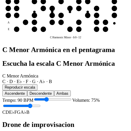
B
B
C
D
E♭
F
G
A♭
B
G
G
A♭
B
C
D
E♭
F
G
D
D
E♭
F
G
A♭
B
C
D
A
B
C
D
E♭
F
G
A♭
E
F
G
A♭
B
C
D
E♭
C Harmonic Minor
-
fr
0
–
12
C Menor Armónica en el pentagrama
Escucha la escala C Menor Armónica
C Menor Armónica
C · D · E♭ · F · G · A♭ · B
Reproducir escala
Ascendente
Descendente
Ambas
Tempo
:
90
BPM
Volumen
:
75
%
C
D
E♭
F
G
A♭
B
Drone de improvisacion