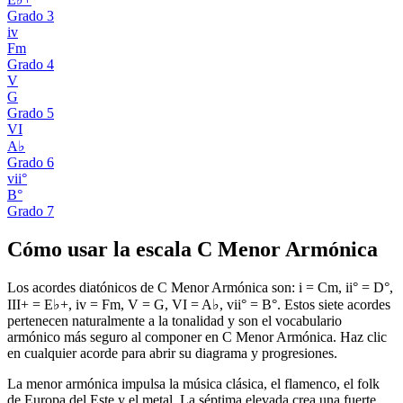
Grado
3
iv
Fm
Grado
4
V
G
Grado
5
VI
A♭
Grado
6
vii°
B°
Grado
7
Cómo usar la escala C Menor Armónica
Los acordes diatónicos de C Menor Armónica son: i = Cm, ii° = D°,
III+ = E♭+, iv = Fm, V = G, VI = A♭, vii° = B°. Estos siete acordes
pertenecen naturalmente a la tonalidad y son el vocabulario
armónico más seguro al componer en C Menor Armónica. Haz clic
en cualquier acorde para abrir su diagrama y progresiones.
La menor armónica impulsa la música clásica, el flamenco, el folk
de Europa del Este y el metal. La séptima elevada crea una fuerte