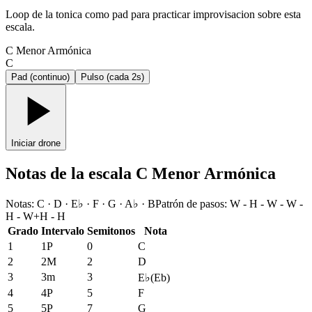
Loop de la tonica como pad para practicar improvisacion sobre esta
escala.
C Menor Armónica
C
Pad (continuo)
Pulso (cada 2s)
Iniciar drone
Notas de la escala C Menor Armónica
Notas
:
C · D · E♭ · F · G · A♭ · B
Patrón de pasos
:
W - H - W - W -
H - W+H - H
Grado
Intervalo
Semitonos
Nota
1
1P
0
C
2
2M
2
D
3
3m
3
E♭
(
Eb
)
4
4P
5
F
5
5P
7
G