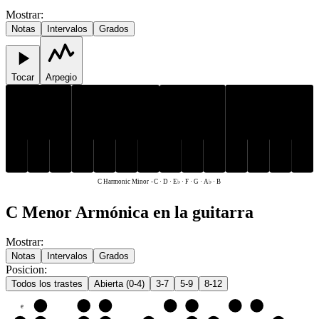
Mostrar
:
Notas
Intervalos
Grados
Tocar
Arpegio
E♭
A♭
E♭
A♭
C
D
F
G
B
C
D
F
G
B
C Harmonic Minor
-
C · D · E♭ · F · G · A♭ · B
C Menor Armónica en la guitarra
Mostrar
:
Notas
Intervalos
Grados
Posicion
:
Todos los trastes
Abierta (0-4)
3-7
5-9
8-12
e
F
G
A♭
B
C
D
E♭