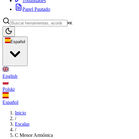
Tonalidades
Papel Pautado
⌘K
Español
English
Polski
Español
Inicio
/
Escalas
/
C Menor Armónica