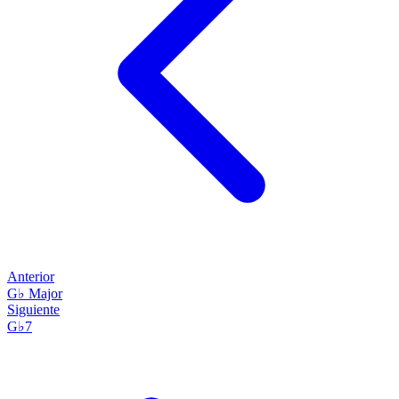
Anterior
G♭ Major
Siguiente
G♭7