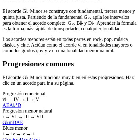
El acorde G♭ Minor se construye con fundamental, tercera menor y
quinta justa. Partiendo de la fundamental G♭, apila los intervalos
para obtener el acorde completo: G♭, B𝄫 y D♭. Aprender la fórmula
es la forma más rápida de transportarlo a cualquier tonalidad.
Los acordes menores están en todas partes en rock, pop, música
clásica y cine. Actúan como el acorde vi en tonalidades mayores o
como los grados i, iv y v en una tonalidad menor natural.
Progresiones comunes
El acorde G♭ Minor funciona muy bien en estas progresiones. Haz
clic en un acorde para ir a su página.
Progresión emocional
vi → IV → I → V
A
E
A♭°
D
Progresión menor natural
i → VI → III → VII
G♭m
D
A
E
Blues menor
i → iv → v → i
G♭m
Bm
D♭m
G♭m