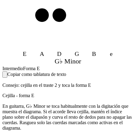
3
3
E
A
D
G
B
e
G♭ Minor
Intermedio
Forma E
Copiar como tablatura de texto
Consejo: cejilla en el traste 2 y toca la forma E
Cejilla - forma E
En guitarra, G♭ Minor se toca habitualmente con la digitación que
muestra el diagrama. Si el acorde lleva cejilla, mantén el índice
plano sobre el diapasón y curva el resto de dedos para no apagar las
cuerdas. Rasguea solo las cuerdas marcadas como activas en el
diagrama.