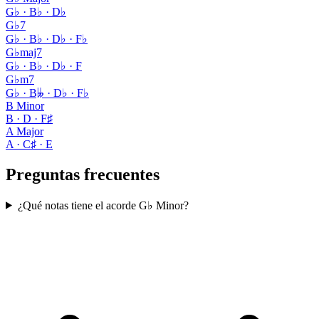
G♭ · B♭ · D♭
G♭7
G♭ · B♭ · D♭ · F♭
G♭maj7
G♭ · B♭ · D♭ · F
G♭m7
G♭ · B𝄫 · D♭ · F♭
B Minor
B · D · F♯
A Major
A · C♯ · E
Preguntas frecuentes
¿Qué notas tiene el acorde G♭ Minor?