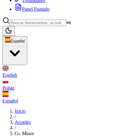
Tonalidades
Papel Pautado
⌘K
Español
English
Polski
Español
Inicio
/
Acordes
/
G♭ Minor