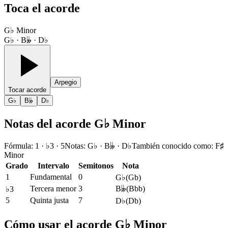
Toca el acorde
G♭ Minor
G♭ · B𝄫 · D♭
Arpegio
Tocar acorde
G♭
B𝄫
D♭
Notas del acorde G♭ Minor
Fórmula
:
1 · ♭3 · 5
Notas
:
G♭ · B𝄫 · D♭
También conocido como
:
F♯
Minor
Grado
Intervalo
Semitonos
Nota
1
Fundamental
0
G♭
(
Gb
)
Tercera menor
3
B𝄫
(
Bbb
)
♭3
5
Quinta justa
7
D♭
(
Db
)
Cómo usar el acorde G♭ Minor