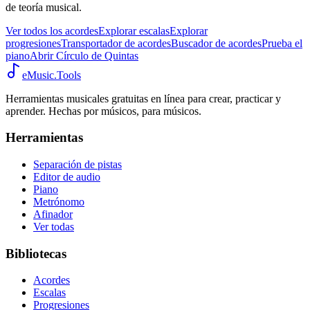
de teoría musical.
Ver todos los acordes
Explorar escalas
Explorar
progresiones
Transportador de acordes
Buscador de acordes
Prueba el
piano
Abrir Círculo de Quintas
eMusic.Tools
Herramientas musicales gratuitas en línea para crear, practicar y
aprender. Hechas por músicos, para músicos.
Herramientas
Separación de pistas
Editor de audio
Piano
Metrónomo
Afinador
Ver todas
Bibliotecas
Acordes
Escalas
Progresiones