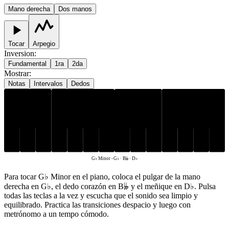
Mano derecha
Dos manos
Tocar
Arpegio
Inversion
:
Fundamental
1ra
2da
Mostrar
:
Notas
Intervalos
Dedos
G♭
D♭
B𝄫
G♭ Minor
-
G♭ · B𝄫 · D♭
Para tocar G♭ Minor en el piano, coloca el pulgar de la mano
derecha en G♭, el dedo corazón en B𝄫 y el meñique en D♭. Pulsa
todas las teclas a la vez y escucha que el sonido sea limpio y
equilibrado. Practica las transiciones despacio y luego con
metrónomo a un tempo cómodo.