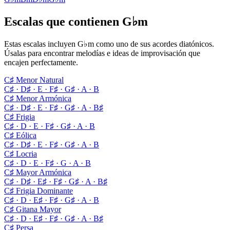
Escalas que contienen G♭m
Estas escalas incluyen G♭m como uno de sus acordes diatónicos.
Úsalas para encontrar melodías e ideas de improvisación que
encajen perfectamente.
C♯ Menor Natural
C♯ · D♯ · E · F♯ · G♯ · A · B
C♯ Menor Armónica
C♯ · D♯ · E · F♯ · G♯ · A · B♯
C♯ Frigia
C♯ · D · E · F♯ · G♯ · A · B
C♯ Eólica
C♯ · D♯ · E · F♯ · G♯ · A · B
C♯ Locria
C♯ · D · E · F♯ · G · A · B
C♯ Mayor Armónica
C♯ · D♯ · E♯ · F♯ · G♯ · A · B♯
C♯ Frigia Dominante
C♯ · D · E♯ · F♯ · G♯ · A · B
C♯ Gitana Mayor
C♯ · D · E♯ · F♯ · G♯ · A · B♯
C♯ Persa