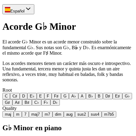
Español
Acorde G♭ Minor
El acorde G♭ Minor es un acorde menor construido sobre la
fundamental G♭. Sus notas son G♭, B𝄫 y D♭. Es enarmónicamente
el mismo acorde que F♯ Minor.
Los acordes menores tienen un carácter más oscuro e introspectivo.
Una fundamental, tercera menor y quinta justa les dan un aire
reflexivo, a veces triste, muy habitual en baladas, folk y bandas
sonoras.
Root
C
C♯
D
E♭
E
F
F♯
G
A♭
A
B♭
B
D♯
E♯
G♭
G♯
A♯
B♯
C♭
F♭
D♭
Quality
maj
m
7
maj7
m7
dim
aug
sus2
sus4
m7b5
G♭ Minor en piano