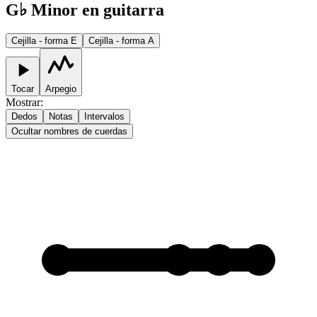
G♭ Minor en guitarra
Cejilla - forma E
Cejilla - forma A
Tocar
Arpegio
Mostrar
:
Dedos
Notas
Intervalos
Ocultar nombres de cuerdas
1
1
1
1