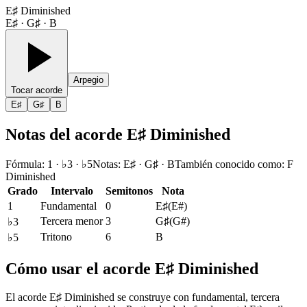
E♯ Diminished
E♯ · G♯ · B
Arpegio
Tocar acorde
E♯
G♯
B
Notas del acorde E♯ Diminished
Fórmula
:
1 · ♭3 · ♭5
Notas
:
E♯ · G♯ · B
También conocido como
:
F
Diminished
Grado
Intervalo
Semitonos
Nota
1
Fundamental
0
E♯
(
E#
)
Tercera menor
3
G♯
(
G#
)
♭3
Tritono
6
B
♭5
Cómo usar el acorde E♯ Diminished
El acorde E♯ Diminished se construye con fundamental, tercera