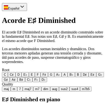
Español
Acorde E♯ Diminished
El acorde E♯ Diminished es un acorde disminuido construido sobre
la fundamental E♯. Sus notas son E♯, G♯ y B. Es enarmónicamente
el mismo acorde que F Diminished.
Los acordes disminuidos suenan inestables y dramáticos. Dos
terceras menores apiladas generan una tensión cerrada y disonante,
útil para acordes de paso, suspense cinematográfico y giros
sorprendentes.
Root
C
C♯
D
E♭
E
F
F♯
G
A♭
A
B♭
B
D♯
E♯
G♭
G♯
A♯
B♯
C♭
F♭
D♭
Quality
maj
m
7
maj7
m7
dim
aug
sus2
sus4
m7b5
E♯ Diminished en piano