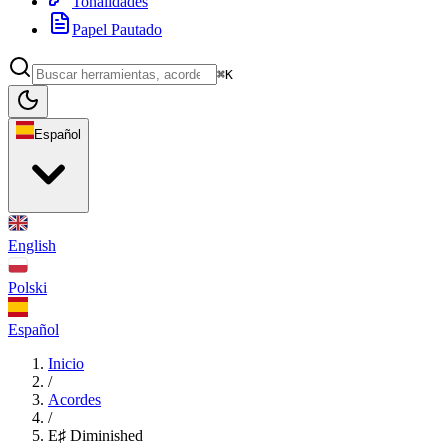
Tonalidades
Papel Pautado
⌘K
Español
English
Polski
Español
Inicio
/
Acordes
/
E♯ Diminished