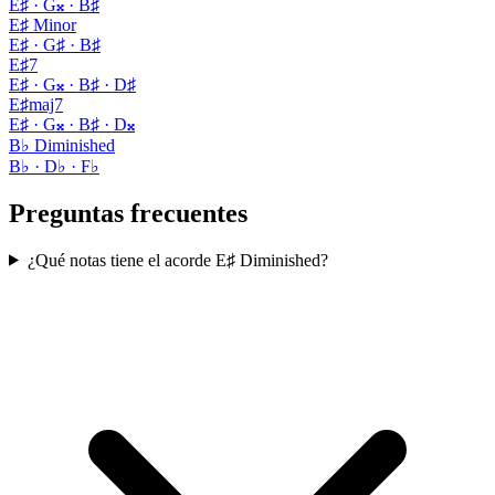
E♯ · G𝄪 · B♯
E♯ Minor
E♯ · G♯ · B♯
E♯7
E♯ · G𝄪 · B♯ · D♯
E♯maj7
E♯ · G𝄪 · B♯ · D𝄪
B♭ Diminished
B♭ · D♭ · F♭
Preguntas frecuentes
¿Qué notas tiene el acorde E♯ Diminished?