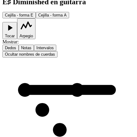
E♯ Diminished en guitarra
Cejilla - forma E
Cejilla - forma A
Tocar
Arpegio
Mostrar
:
Dedos
Notas
Intervalos
Ocultar nombres de cuerdas
1
1
2
3