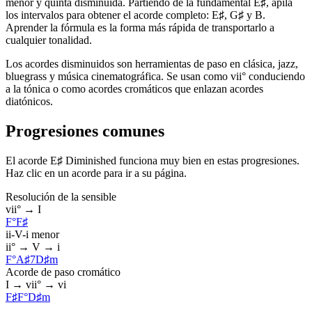
menor y quinta disminuida. Partiendo de la fundamental E♯, apila
los intervalos para obtener el acorde completo: E♯, G♯ y B.
Aprender la fórmula es la forma más rápida de transportarlo a
cualquier tonalidad.
Los acordes disminuidos son herramientas de paso en clásica, jazz,
bluegrass y música cinematográfica. Se usan como vii° conduciendo
a la tónica o como acordes cromáticos que enlazan acordes
diatónicos.
Progresiones comunes
El acorde E♯ Diminished funciona muy bien en estas progresiones.
Haz clic en un acorde para ir a su página.
Resolución de la sensible
vii° → I
F°
F♯
ii-V-i menor
ii° → V → i
F°
A♯7
D♯m
Acorde de paso cromático
I → vii° → vi
F♯
F°
D♯m