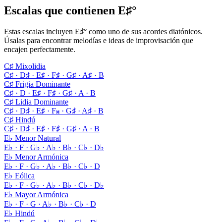
Escalas que contienen E♯°
Estas escalas incluyen E♯° como uno de sus acordes diatónicos.
Úsalas para encontrar melodías e ideas de improvisación que
encajen perfectamente.
C♯ Mixolidia
C♯ · D♯ · E♯ · F♯ · G♯ · A♯ · B
C♯ Frigia Dominante
C♯ · D · E♯ · F♯ · G♯ · A · B
C♯ Lidia Dominante
C♯ · D♯ · E♯ · F𝄪 · G♯ · A♯ · B
C♯ Hindú
C♯ · D♯ · E♯ · F♯ · G♯ · A · B
E♭ Menor Natural
E♭ · F · G♭ · A♭ · B♭ · C♭ · D♭
E♭ Menor Armónica
E♭ · F · G♭ · A♭ · B♭ · C♭ · D
E♭ Eólica
E♭ · F · G♭ · A♭ · B♭ · C♭ · D♭
E♭ Mayor Armónica
E♭ · F · G · A♭ · B♭ · C♭ · D
E♭ Hindú