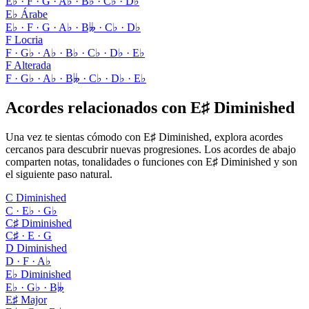
E♭ · F · G · A♭ · B♭ · C♭ · D♭
E♭ Árabe
E♭ · F · G · A♭ · B𝄫 · C♭ · D♭
F Locria
F · G♭ · A♭ · B♭ · C♭ · D♭ · E♭
F Alterada
F · G♭ · A♭ · B𝄫 · C♭ · D♭ · E♭
Acordes relacionados con E♯ Diminished
Una vez te sientas cómodo con E♯ Diminished, explora acordes
cercanos para descubrir nuevas progresiones. Los acordes de abajo
comparten notas, tonalidades o funciones con E♯ Diminished y son
el siguiente paso natural.
C Diminished
C · E♭ · G♭
C♯ Diminished
C♯ · E · G
D Diminished
D · F · A♭
E♭ Diminished
E♭ · G♭ · B𝄫
E♯ Major