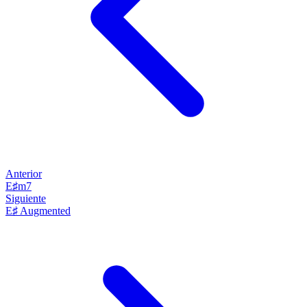
Anterior
E♯m7
Siguiente
E♯ Augmented