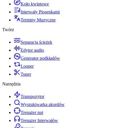
Koło kwintowe
Interwały Piosenkami
Terminy Muzyczne
Twórz
Separacja ścieżek
Edytor audio
Generator podkładów
Looper
Tuner
Narzędzia
Transpozytor
Wyszukiwarka akordów
Trenażer nut
Trenażer Interwałów