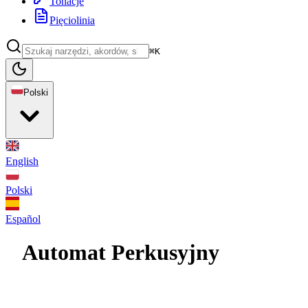
Tonacje
Pięciolinia
⌘K
Polski
English
Polski
Español
Automat Perkusyjny