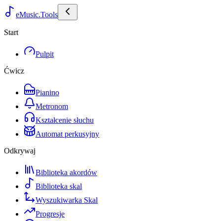
eMusic.Tools
Start
Pulpit
Ćwicz
Pianino
Metronom
Kształcenie słuchu
Automat perkusyjny
Odkrywaj
Biblioteka akordów
Biblioteka skal
Wyszukiwarka Skal
Progresje