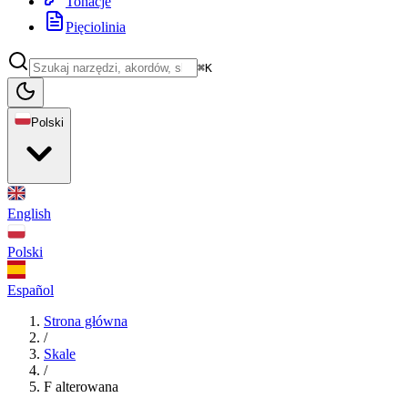
Tonacje
Pięciolinia
⌘K
Polski
English
Polski
Español
Strona główna
/
Skale
/
F alterowana