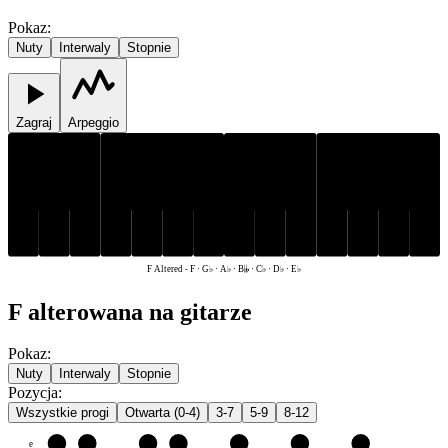
Pokaz
:
Nuty
Interwaly
Stopnie
Zagraj
Arpeggio
D♭
E♭
G♭
A♭
D♭
E♭
G♭
A♭
F
B𝄫
C♭
F
B𝄫
C♭
F Altered
-
F · G♭ · A♭ · B𝄫 · C♭ · D♭ · E♭
F alterowana na gitarze
Pokaz
:
Nuty
Interwaly
Stopnie
Pozycja
:
Wszystkie progi
Otwarta (0-4)
3-7
5-9
8-12
e
F
G♭
A♭
B𝄫
C♭
D♭
E♭