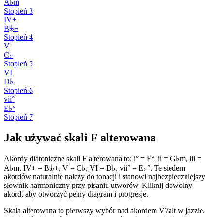
A♭m
Stopień
3
IV+
B𝄫+
Stopień
4
V
C♭
Stopień
5
VI
D♭
Stopień
6
vii°
E♭°
Stopień
7
Jak używać skali F alterowana
Akordy diatoniczne skali F alterowana to: i° = F°, ii = G♭m, iii =
A♭m, IV+ = B𝄫+, V = C♭, VI = D♭, vii° = E♭°. Te siedem
akordów naturalnie należy do tonacji i stanowi najbezpieczniejszy
słownik harmoniczny przy pisaniu utworów. Kliknij dowolny
akord, aby otworzyć pełny diagram i progresje.
Skala alterowana to pierwszy wybór nad akordem V7alt w jazzie.