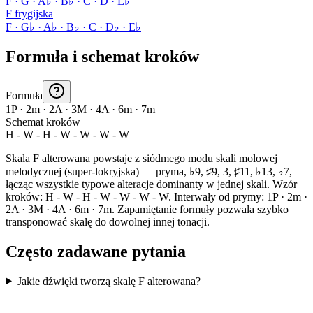
F · G · A♭ · B♭ · C · D · E♭
F frygijska
F · G♭ · A♭ · B♭ · C · D♭ · E♭
Formuła i schemat kroków
Formuła
1P · 2m · 2A · 3M · 4A · 6m · 7m
Schemat kroków
H - W - H - W - W - W - W
Skala F alterowana powstaje z siódmego modu skali molowej
melodycznej (super-lokryjska) — pryma, ♭9, ♯9, 3, ♯11, ♭13, ♭7,
łącząc wszystkie typowe alteracje dominanty w jednej skali. Wzór
kroków: H - W - H - W - W - W - W. Interwały od prymy: 1P · 2m ·
2A · 3M · 4A · 6m · 7m. Zapamiętanie formuły pozwala szybko
transponować skalę do dowolnej innej tonacji.
Często zadawane pytania
Jakie dźwięki tworzą skalę F alterowana?