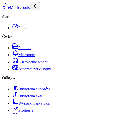
eMusic.Tools
Start
Pulpit
Ćwicz
Pianino
Metronom
Kształcenie słuchu
Automat perkusyjny
Odkrywaj
Biblioteka akordów
Biblioteka skal
Wyszukiwarka Skal
Progresje