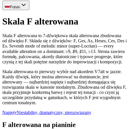
Polski
Skala F alterowana
Skala F alterowana to 7-dźwiękowa skala alterowana zbudowana
od dźwięku F. Składa się z dźwięków: F, Ges, As, Heses, Ces, Des i
Es. Seventh mode of melodic minor (super-Locrian) — every
available alteration on a dominant: ♭9, ♯9, ♯11, ♭13. Strona zawiera
formułę, palcowania, akordy diatoniczne i typowe progresje, które
czynią z tej skali potężne narzędzie do improwizacji i kompozycji.
Skala alterowana to pierwszy wybór nad akordem V7alt w jazzie.
Każdy dźwięk, który można alterować na dominancie, jest
alterowany — najbardziej napięta i najbardziej domagająca się
rozwiązania skala w kanonie modalnym. Zbudowana od dźwięku F,
skala przyjmuje konkretną barwę i rejestr tej tonacji - co czyni ją
szczególnie przydatną w gatunkach, w których F jest wygodnym
centrum tonalnym.
Napięty
Niestabilny, dramatyczny, nierozwiązany
F alterowana na pianinie