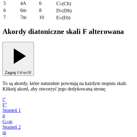
5
4A
6
C♭
(
Cb
)
6
6m
8
D♭
(
Db
)
7
7m
10
E♭
(
Eb
)
Akordy diatoniczne skali F alterowana
Zagraj I-V-vi-IV
To są akordy, które naturalnie powstają na każdym stopniu skali.
Kliknij akord, aby otworzyć jego dedykowaną stronę.
i°
F°
Stopień
1
ii
G♭m
Stopień
2
iii