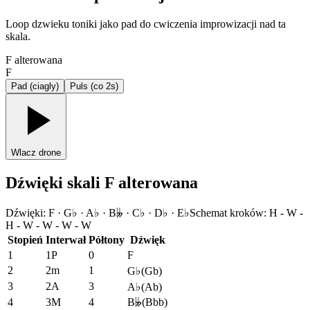
Loop dzwieku toniki jako pad do cwiczenia improwizacji nad ta
skala.
F alterowana
F
Pad (ciagly)
Puls (co 2s)
Wlacz drone
Dźwięki skali F alterowana
Dźwięki
:
F · G♭ · A♭ · B𝄫 · C♭ · D♭ · E♭
Schemat kroków
:
H - W -
H - W - W - W - W
Stopień
Interwał
Półtony
Dźwięk
1
1P
0
F
2
2m
1
G♭
(
Gb
)
3
2A
3
A♭
(
Ab
)
4
3M
4
B𝄫
(
Bbb
)