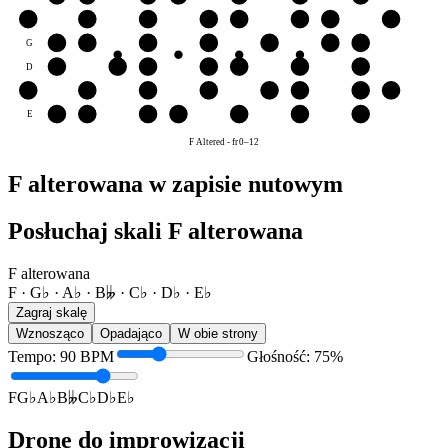
B
C♭
D♭
E♭
F
G♭
A♭
B𝄫
C♭
G
A♭
B𝄫
C♭
D♭
E♭
F
G♭
D
E♭
F
G♭
A♭
B𝄫
C♭
D♭
A
B𝄫
C♭
D♭
E♭
F
G♭
A♭
B𝄫
E
F
G♭
A♭
B𝄫
C♭
D♭
E♭
F Altered
-
fr
0
–
12
F alterowana w zapisie nutowym
Posłuchaj skali F alterowana
F alterowana
F · G♭ · A♭ · B𝄫 · C♭ · D♭ · E♭
Zagraj skalę
Wznosząco
Opadająco
W obie strony
Tempo
:
90
BPM
Głośność
:
75
%
F
G♭
A♭
B𝄫
C♭
D♭
E♭
Drone do improwizacji