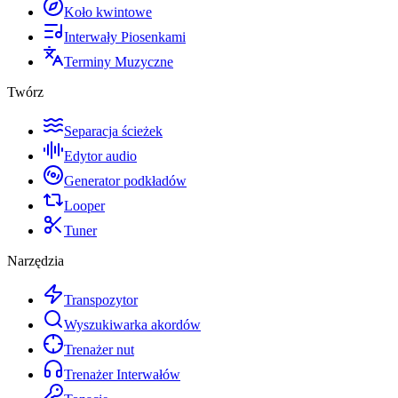
Koło kwintowe
Interwały Piosenkami
Terminy Muzyczne
Twórz
Separacja ścieżek
Edytor audio
Generator podkładów
Looper
Tuner
Narzędzia
Transpozytor
Wyszukiwarka akordów
Trenażer nut
Trenażer Interwałów