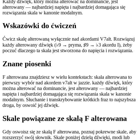
Każdy dźwięk, który można alterować na dominancie, jest
alterowany — najbardziej napięta i najbardziej domagająca się
rozwiązania skala w kanonie modalnym.
Wskazówki do ćwiczeń
Ćwicz skalę alterowaną wyłącznie nad akordami V7alt. Rozwiązuj
każdy alterowany dźwięk (♭9 → pryma, ♯9 → ♭3 akordu I), żeby
poczuć dlaczego ta skala jest stworzona do napięcia i rozwiązania.
Znane piosenki
F alterowana znajdziesz w wielu kontekstach: skala alterowana to
pierwszy wybór nad akordem v7alt w jazzie. każdy dźwięk, który
można alterować na dominancie, jest alterowany — najbardziej
napięta i najbardziej domagająca się rozwiązania skala w kanonie
modalnym. Słuchanie i transkrybowanie krótkich fraz to najszybsza
droga, by oswoić jej dźwięk.
Skale powiązane ze skalą F alterowana
Gdy oswoisz się ze skalą F alterowana, poznaj pokrewne skale, aby
rozszerzyć swój słownik. Skale poniżej dzielą dźwięki, modi lub