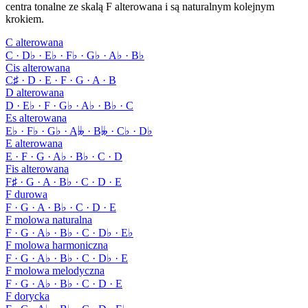
centra tonalne ze skalą F alterowana i są naturalnym kolejnym
krokiem.
C alterowana
C · D♭ · E♭ · F♭ · G♭ · A♭ · B♭
Cis alterowana
C♯ · D · E · F · G · A · B
D alterowana
D · E♭ · F · G♭ · A♭ · B♭ · C
Es alterowana
E♭ · F♭ · G♭ · A𝄫 · B𝄫 · C♭ · D♭
E alterowana
E · F · G · A♭ · B♭ · C · D
Fis alterowana
F♯ · G · A · B♭ · C · D · E
F durowa
F · G · A · B♭ · C · D · E
F molowa naturalna
F · G · A♭ · B♭ · C · D♭ · E♭
F molowa harmoniczna
F · G · A♭ · B♭ · C · D♭ · E
F molowa melodyczna
F · G · A♭ · B♭ · C · D · E
F dorycka